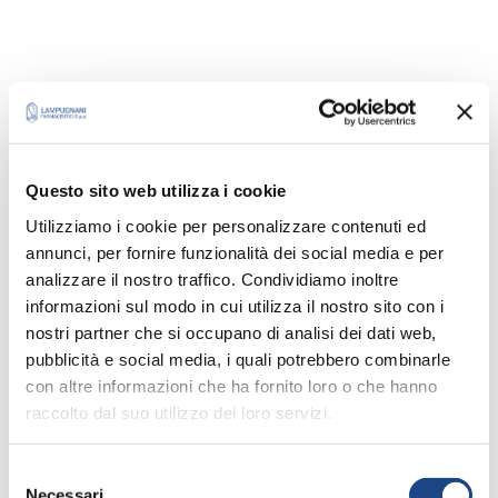
COMPONENTI PRINCIPALI:
Cardo mariano estracco secco al 65% di
Silimarina
Questo sito web utilizza i cookie
Utilizziamo i cookie per personalizzare contenuti ed
FORMA E CONTENUTO:
annunci, per fornire funzionalità dei social media e per
Capsule – 30 capsule
analizzare il nostro traffico. Condividiamo inoltre
informazioni sul modo in cui utilizza il nostro sito con i
CLASSE DI PRODOTTO:
nostri partner che si occupano di analisi dei dati web,
pubblicità e social media, i quali potrebbero combinarle
Integratore alimentare
con altre informazioni che ha fornito loro o che hanno
raccolto dal suo utilizzo dei loro servizi.
Avvertenze: gli integratori alimentari non vanno
intesi come sostituti di una dieta varia,
S
equilibrata e di un sano stile di vita.
Necessari