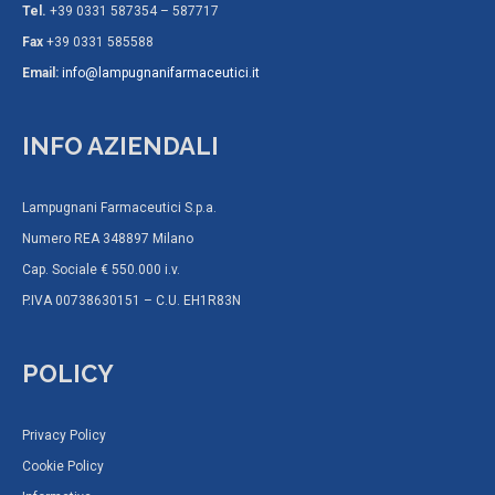
Tel.
+39 0331 587354 – 587717
Fax
+39 0331 585588
Email:
info@lampugnanifarmaceutici.it
INFO AZIENDALI
Lampugnani Farmaceutici S.p.a.
Numero REA 348897 Milano
Cap. Sociale € 550.000 i.v.
P.IVA 00738630151 – C.U. EH1R83N
POLICY
Privacy Policy
Cookie Policy